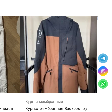
Штан
Штан
5.54
Куртки мембранные
инезон
Куртка мембранная Backcountry