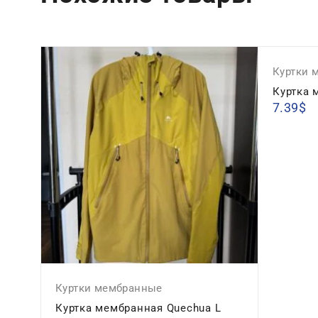
Куртки 
Куртка 
7.39
$
Куртки мембранные
Куртка мембранная Quechua L
g M